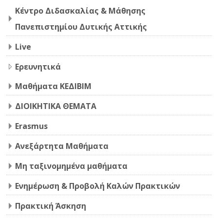
Κέντρο Διδασκαλίας & Μάθησης
CTL Training
Πανεπιστημίου Δυτικής Αττικής
Live
Support
Ερευνητικά
English ‎(en)‎
Μαθήματα ΚΕΔΙΒΙΜ
Search
courses
Sub
ΔΙΟΙΚΗΤΙΚΑ ΘΕΜΑΤΑ
Erasmus
Ανεξάρτητα Μαθήματα
Μη ταξινομημένα μαθήματα
Ενημέρωση & Προβολή Καλών Πρακτικών
Πρακτική Άσκηση