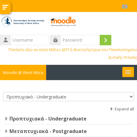
Skip to main content
Username
Log
Password
Πατήστε εδώ αν είστε Μέλος ΔΕΠ ή Φοιτητής/τρια του Πανεπιστημίου
in
Δυτικής Αττικής
Moodle @ West Attica
Courses
Course categories
Internships
Expand all
Προπτυχιακά - Undergraduate
Erasmus
Μεταπτυχιακά - Postgraduate
BIP