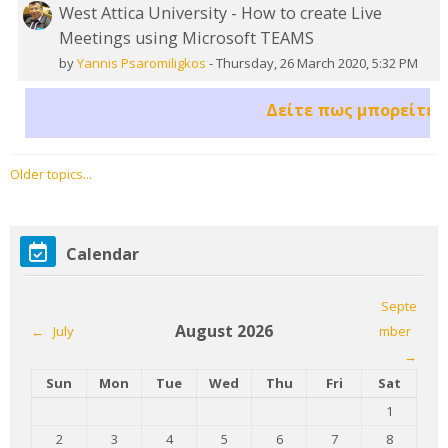
West Attica University - How to create Live
Meetings using Microsoft TEAMS
by
Yannis Psaromiligkos
-
Thursday, 26 March 2020, 5:32 PM
Δείτε πως μπορείτε να 
Older topics...
Skip Calendar
Calendar
Septe
August 2026
←
July
mber
→
Sunday
Monday
Tuesday
Wednesday
Thursday
Friday
Saturday
Sun
Mon
Tue
Wed
Thu
Fri
Sat
No events,
1
No events, Sunday, 2 August
No events, Monday, 3 August
No events, Tuesday, 4 August
No events, Wednesday, 5 August
No events, Thursday, 6 Augu
No events, Friday, 
No events,
2
3
4
5
6
7
8