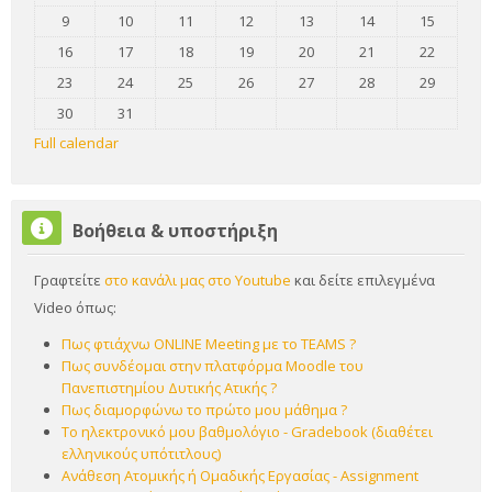
No events, Sunday, 9 August
No events, Monday, 10 August
No events, Tuesday, 11 August
No events, Wednesday, 12 August
No events, Thursday, 13 Aug
No events, Friday, 1
No events,
9
10
11
12
13
14
15
No events, Sunday, 16 August
No events, Monday, 17 August
No events, Tuesday, 18 August
No events, Wednesday, 19 August
No events, Thursday, 20 Aug
No events, Friday, 2
No events,
16
17
18
19
20
21
22
No events, Sunday, 23 August
No events, Monday, 24 August
No events, Tuesday, 25 August
No events, Wednesday, 26 August
No events, Thursday, 27 Aug
No events, Friday, 2
No events,
23
24
25
26
27
28
29
No events, Sunday, 30 August
No events, Monday, 31 August
30
31
Full calendar
Skip Βοήθεια & υποστήριξη
Βοήθεια & υποστήριξη
Γραφτείτε
στο κανάλι μας στο Youtube
και δείτε επιλεγμένα
Video όπως:
Πως φτιάχνω ONLINE Meeting με το TEAMS ?
Πως συνδέομαι στην πλατφόρμα Moodle του
Πανεπιστημίου Δυτικής Ατικής ?
Πως διαμορφώνω το πρώτο μου μάθημα ?
Το ηλεκτρονικό μου βαθμολόγιο - Gradebook (διαθέτει
ελληνικούς υπότιτλους)
Ανάθεση Ατομικής ή Ομαδικής Εργασίας - Assignment