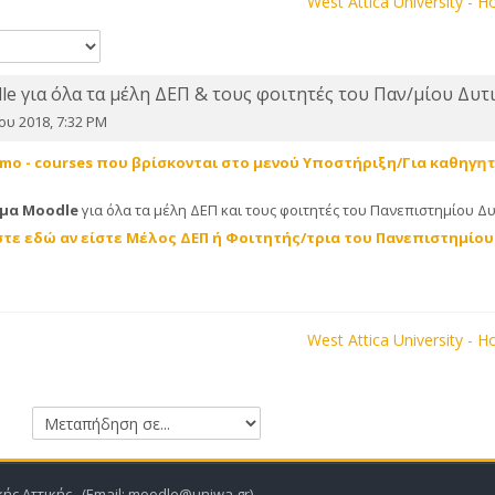
e
West Attica University - 
e για όλα τα μέλη ΔΕΠ & τους φοιτητές του Παν/μίου Δυτ
ου 2018, 7:32 PM
 - courses που βρίσκονται στο μενού Υποστήριξη/Για καθηγητές 
ρμα Moodle
για όλα τα μέλη ΔΕΠ και τους φοιτητές
του Πανεπιστημίου Δυ
τε εδώ αν είστε Μέλος ΔΕΠ ή Φοιτητής/τρια του Πανεπιστημίου
e
West Attica University - 
Μεταπήδηση σε...
ής Αττικής. (Email: moodle@uniwa.gr)