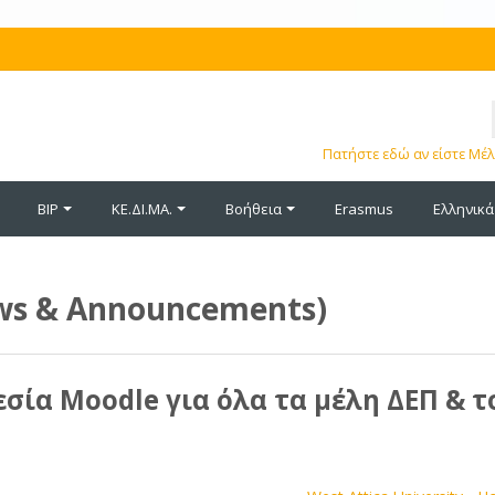
Όνομα
χρήστη
Κωδικός
Πατήστε εδώ αν είστε Μέλ
πρόσβασης
BIP
ΚΕ.ΔΙ.ΜΑ.
Βοήθεια
Erasmus
Ελληνικά ‎(
ws & Announcements)
σία Moodle για όλα τα μέλη ΔΕΠ & τ