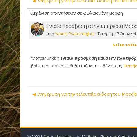
◀︎ Ενημέρωση για την τελευταία έκδοση του Moodl
Ενιαία πρόσβαση στην υπηρεσία Moodl
Αριθμός απαντήσεων: 0
από
Yannis Psaromiligkos
-
Τετάρτη, 17 Οκτωβρί
Δείτε τα Demo
Υλοποιήθηκε η
ενιαία πρόσβαση και στην πλατφό
βρίσκεται στο πάνω δεξιά τμήμα της οθόνης σας "
Πατήσ
◀︎ Ενημέρωση για την τελευταία έκδοση του Moodl
(c) 2023 Κέντρο Ηλεκτρονικής Μάθησης Πανεπιστήμιο Δυτικ