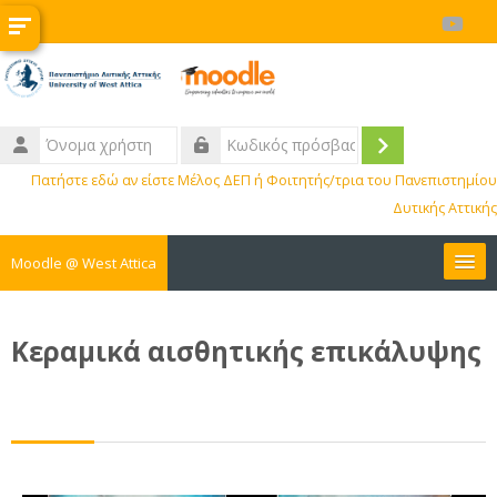
Μετάβαση στο κεντρικό περιεχόμενο
Όνομα
χρήστη
Σύνδεση
Κωδικός
Πατήστε εδώ αν είστε Μέλος ΔΕΠ ή Φοιτητής/τρια του Πανεπιστημίου
πρόσβασης
Δυτικής Αττικής
Moodle @ West Attica
Μαθήματα
Κεραμικά αισθητικής επικάλυψης
Διοικητικά
BIP
ΚΕ.ΔΙ.ΜΑ.