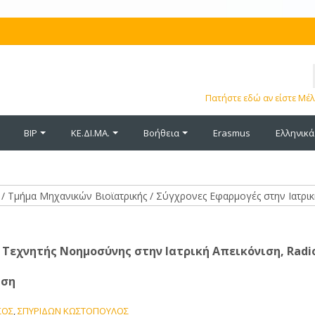
Όνομα
χρήστη
Κωδικός
Πατήστε εδώ αν είστε Μέλ
πρόσβασης
BIP
ΚΕ.ΔΙ.ΜΑ.
Βοήθεια
Erasmus
Ελληνικά ‎(
 Τεχνητής Νοημοσύνης στην Ιατρική Απεικόνιση, Radi
ιση
ΣΟΣ
,
ΣΠΥΡΙΔΩΝ ΚΩΣΤΟΠΟΥΛΟΣ