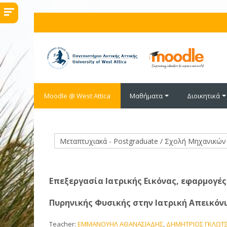
Μετάβαση στο κεντρικό περιεχόμενο
Moodle @ West Attica
Μαθήματα
Διοικητικά
Κατηγορίες μαθημάτων
Επεξεργασία Ιατρικής Εικόνας, εφαρμογές
Πυρηνικής Φυσικής στην Ιατρική Απεικόν
Teacher:
ΕΜΜΑΝΟΥΗΛ ΑΘΑΝΑΣΙΑΔΗΣ
,
ΔΗΜΗΤΡΙΟΣ ΓΚΛΩΤ