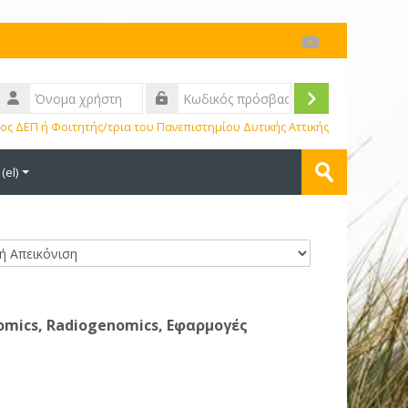
Σύνδεση
ος ΔΕΠ ή Φοιτητής/τρια του Πανεπιστημίου Δυτικής Αττικής
Αναζήτηση
el)‎
μαθημάτων
Υποβολή
omics, Radiogenomics, Εφαρμογές