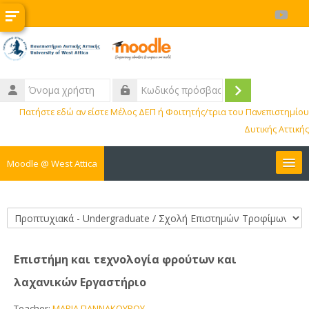
Μετάβαση στο κεντρικό περιεχόμενο
Όνομα
χρήστη
Σύνδεση
Κωδικός
Πατήστε εδώ αν είστε Μέλος ΔΕΠ ή Φοιτητής/τρια του Πανεπιστημίου
πρόσβασης
Δυτικής Αττικής
Moodle @ West Attica
Μαθήματα
Κατηγορίες μαθημάτων
Διοικητικά
Επιστήμη και τεχνολογία φρούτων και
BIP
λαχανικών Εργαστήριο
ΚΕ.ΔΙ.ΜΑ.
Teacher:
ΜΑΡΙΑ ΓΙΑΝΝΑΚΟΥΡΟΥ