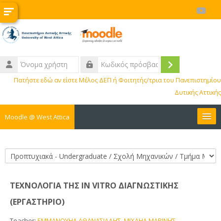
Μετάβαση στο κεντρικό περιεχόμενο
Όνομα
χρήστη
Σύνδεση
Κωδικός
Πατήστε εδώ αν είστε Μέλος ΔΕΠ ή Φοιτητής/τρια του Πανεπιστημίου
πρόσβασης
Δυτικής Αττικής
Moodle @ West Attica
Μαθήματα
Κατηγορίες μαθημάτων
Διοικητικά
ΤΕΧΝΟΛΟΓΙΑ ΤΗΣ IN VITRO ΔΙΑΓΝΩΣΤΙΚΗΣ
BIP
(ΕΡΓΑΣΤΗΡΙΟ)
ΚΕ.ΔΙ.ΜΑ.
Teacher:
ΕΜΜΑΝΟΥΗΛ ΑΘΑΝΑΣΙΑΔΗΣ
,
ΜΙΧΑΗΛ ΜΑΡΙΝΗΣ