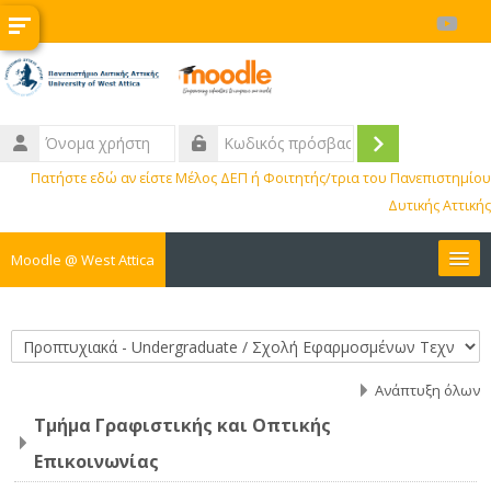
Μετάβαση στο κεντρικό περιεχόμενο
Όνομα
χρήστη
Σύνδεση
Κωδικός
Πατήστε εδώ αν είστε Μέλος ΔΕΠ ή Φοιτητής/τρια του Πανεπιστημίου
πρόσβασης
Δυτικής Αττικής
Moodle @ West Attica
Μαθήματα
Κατηγορίες μαθημάτων
Διοικητικά
Ανάπτυξη όλων
Τμήμα Γραφιστικής και Οπτικής
BIP
Επικοινωνίας
ΚΕ.ΔΙ.ΜΑ.