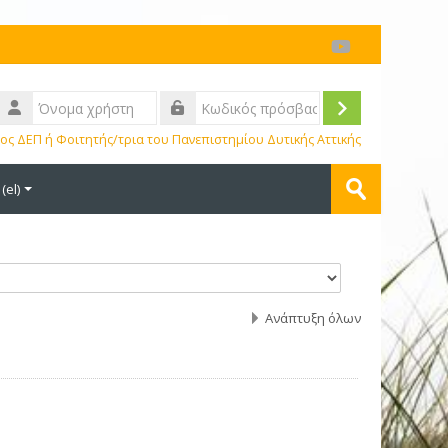
Σύνδεση
ος ΔΕΠ ή Φοιτητής/τρια του Πανεπιστημίου Δυτικής Αττικής
Αναζήτηση
el)‎
μαθημάτων
Υποβολή
Ανάπτυξη όλων