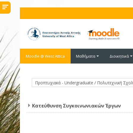
Μετάβαση στο κεντρικό περιεχόμενο
Moodle @ West Attica
Μαθήματα
Διοικητικά
Κατηγορίες μαθημάτων
Kατεύθυνση Συγκοινωνιακών Έργων