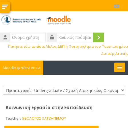
Μετάβαση στο κεντρικό περιεχόμενο
Όνομα
χρήστη
Σύνδεση
Κωδικός
Πατήστε εδώ αν είστε Μέλος ΔΕΠ ή Φοιτητής/τρια του Πανεπιστημίου
πρόσβασης
Δυτικής Αττικής
Moodle @ West Attica
Μαθήματα
Κατηγορίες μαθημάτων
Διοικητικά
Κοινωνική Εργασία στην Εκπαίδευση
BIP
Teacher:
ΘΕΟΛΟΓΟΣ ΧΑΤΖΗΠΕΜΟΥ
ΚΕ.ΔΙ.ΜΑ.