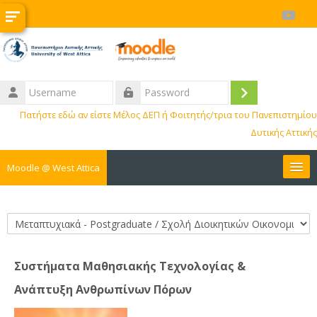
Skip to main content
Username
Log
Password
Πατήστε εδώ αν είστε Μέλος ΔΕΠ ή Φοιτητής/τρια του Πανεπιστημίου
in
Δυτικής Αττικής
Moodle @ West Attica
Courses
Course categories
Internships
Συστήματα Μαθησιακής Τεχνολογίας &
Erasmus
Ανάπτυξη Ανθρωπίνων Πόρων
BIP