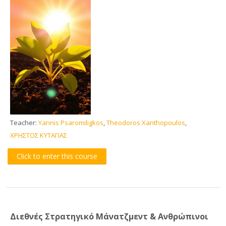
CTL Training
Support
English ‎(en)‎
Search
courses
Sub
Teacher:
Yannis Psaromiligkos
,
Theodoros Xanthopoulos
,
ΧΡΗΣΤΟΣ ΚΥΤΑΓΙΑΣ
Click to enter this course
Διεθνές Στρατηγικό Μάνατζμεντ & Ανθρώπινοι