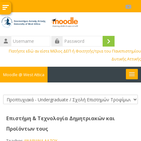
Skip to main content
Username
Log
Password
Πατήστε εδώ αν είστε Μέλος ΔΕΠ ή Φοιτητής/τρια του Πανεπιστημίου
in
Δυτικής Αττικής
Moodle @ West Attica
Courses
Course categories
Internships
Επιστήμη & Τεχνολογία Δημητριακών και
Erasmus
Προϊόντων τους
BIP
Teacher:
ΑΝΔΡΙΑΝΑ ΛΑΖΟΥ