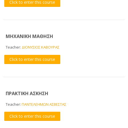
Click to enter this course
CTL Training
Support
ΜΗΧΑΝΙΚΗ ΜΑΘΗΣΗ
English ‎(en)‎
Teacher:
ΔΙΟΝΥΣΙΟΣ ΚΑΒΟΥΡΑΣ
Search
courses
Click to enter this course
Sub
ΠΡΑΚΤΙΚΗ ΑΣΚΗΣΗ
Teacher:
ΠΑΝΤΕΛΕΗΜΩΝ ΑΣΒΕΣΤΑΣ
Click to enter this course