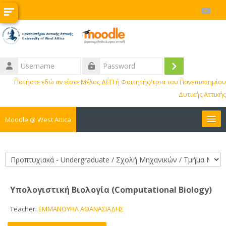
Skip to main content
Username
Log
Password
Πατήστε εδώ αν είστε Μέλος ΔΕΠ ή Φοιτητής/τρια του Πανεπιστημίου
in
Δυτικής Αττικής
Moodle @ West Attica
Courses
Course categories
Internships
Υπολογιστική Βιολογία (Computational Biology)
Erasmus
Teacher:
ΕΜΜΑΝΟΥΗΛ ΑΘΑΝΑΣΙΑΔΗΣ
BIP