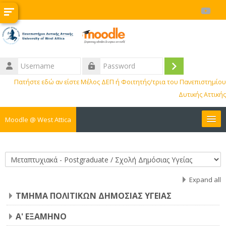
Skip to main content
Username
Log
Password
Πατήστε εδώ αν είστε Μέλος ΔΕΠ ή Φοιτητής/τρια του Πανεπιστημίου
in
Δυτικής Αττικής
Moodle @ West Attica
Courses
Course categories
Internships
Expand all
ΤΜΗΜΑ ΠΟΛΙΤΙΚΩΝ ΔΗΜΟΣΙΑΣ ΥΓΕΙΑΣ
Erasmus
A' ΕΞΑΜΗΝΟ
BIP