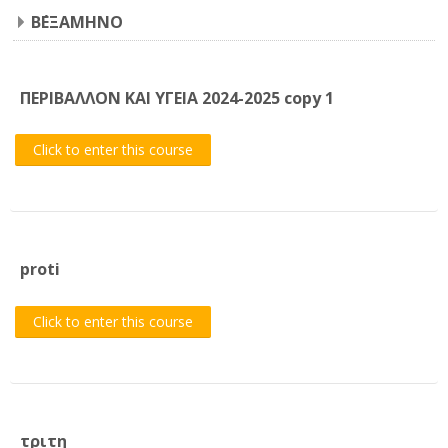
Β΄ΕΞΑΜΗΝΟ
CTL Training
ΠΕΡΙΒΑΛΛΟΝ ΚΑΙ ΥΓΕΙΑ 2024-2025 copy 1
Support
Click to enter this course
English ‎(en)‎
Search
courses
Sub
proti
Click to enter this course
τριτη