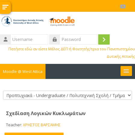
Skip to main content
Username
Log
Password
Πατήστε εδώ αν είστε Μέλος ΔΕΠ ή Φοιτητής/τρια του Πανεπιστημίου
in
Δυτικής Αττικής
Moodle @ West Attica
Courses
Course categories
Internships
Σχεδίαση Λογικών Κυκλωμάτων
Erasmus
Teacher:
ΧΡΗΣΤΟΣ ΒΑΡΣΑΜΗΣ
BIP