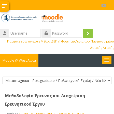
Skip to main content
Username
Log
Password
Πατήστε εδώ αν είστε Μέλος ΔΕΠ ή Φοιτητής/τρια του Πανεπιστημίου
in
Δυτικής Αττικής
Moodle @ West Attica
Courses
Course categories
Internships
Μεθοδολογία Έρευνας και Διαχείριση
Erasmus
Ερευνητικού Έργου
BIP
Teacher:
ΓΕΩΡΓΙΟΣ ΠΡΙΝΙΩΤΑΚΗΣ
,
ΙΩΑΝΝΗΣ ΧΡΟΝΗΣ