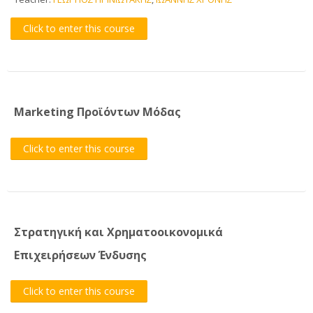
Click to enter this course
CTL Training
Support
English ‎(en)‎
Marketing Προϊόντων Μόδας
Search
courses
Sub
Click to enter this course
Στρατηγική και Χρηματοοικονομικά
Eπιχειρήσεων Ένδυσης
Click to enter this course