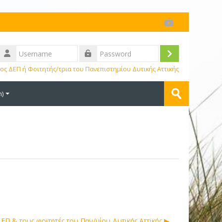
Log
ος ΔΕΠ ή Φοιτητής/τρια του Πανεπιστημίου Δυτικής Αττικής
in
Search
)‎
courses
Submit
Π & τους φοιτητές του Παν/μίου Δυτικής Αττικής ▶︎