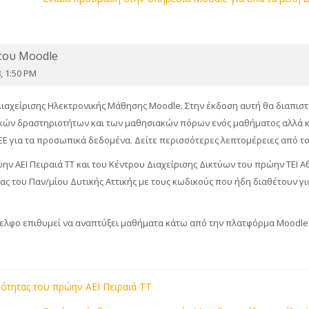
του Moodle
, 1:50 PM
ιαχείρισης Ηλεκτρονικής Μάθησης Moodle. Στην έκδοση αυτή θα διαπισ
κών δραστηριοτήτων και των μαθησιακών πόρων ενός μαθήματος αλλά και
 ΕΕ για τα προσωπικά δεδομένα. Δείτε περισσότερες λεπτομέρειες από το
ν ΑΕΙ Πειραιά ΤΤ και του Κέντρου Διαχείρισης Δικτύων του πρώην ΤΕΙ 
 του Παν/μίου Δυτικής Αττικής με τους κωδικούς που ήδη διαθέτουν για 
δελφο επιθυμεί να αναπτύξει μαθήματα κάτω από την πλατφόρμα Moodle
νότητας του πρώην ΑΕΙ Πειραιά ΤΤ