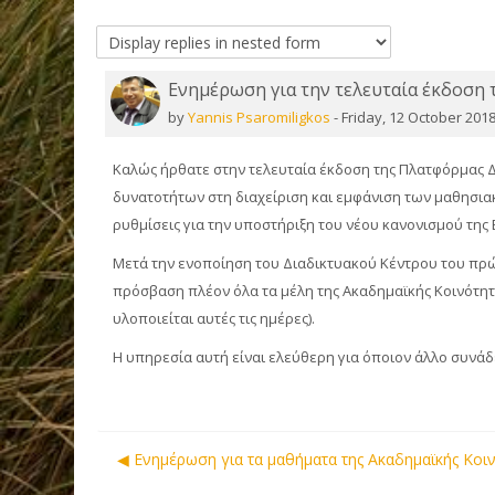
Ενημέρωση για την τελευταία έκδοση 
Number of replies: 0
by
Yannis Psaromiligkos
-
Friday, 12 October 2018
Καλώς ήρθατε στην τελευταία έκδοση της Πλατφόρμας Δ
δυνατοτήτων στη διαχείριση και εμφάνιση των μαθησια
ρυθμίσεις για την υποστήριξη του νέου κανονισμού της
Μετά την ενοποίηση του Διαδικτυακού Κέντρου του πρώη
πρόσβαση πλέον όλα τα μέλη της Ακαδημαϊκής Κοινότητας
υλοποιείται αυτές τις ημέρες).
Η υπηρεσία αυτή είναι ελεύθερη για όποιον άλλο συνά
◀︎ Ενημέρωση για τα μαθήματα της Ακαδημαϊκής Κοι